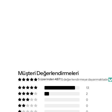
Müşteri Değerlendirmeleri
5 üzerinden 4.87
15 değerlendirmeye dayanmaktadır
13
2
0
0
0