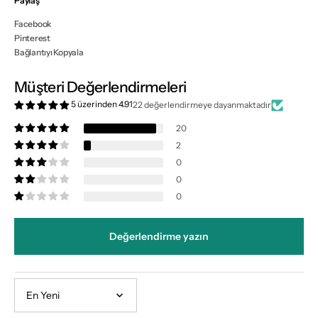
Paylaş
Facebook
Pinterest
Bağlantıyı Kopyala
Müşteri Değerlendirmeleri
5 üzerinden 4.91
22 değerlendirmeye dayanmaktadır
20
2
0
0
0
Değerlendirme yazın
Sort by