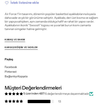
için
için
İstek listesine ekle
miktarı
miktarı
azalt
artır
Air Force 1'in tasarımı, dönemin popüler basketbol ayakkabılarına kıyasla
daha sade ve şık bir görünüme sahiptir. Ayakkabı, deri üst kısıma ve sağlam
bir yapıya sahipken, aynı zamanda oldukça hafif ve rahat bir yapısı vardır.
Ayakkabının ikonik "Swoosh" logosu ve yuvarlak burun kısmı zamanla
tanınan simgeler haline gelmiştir.
KUMAŞ VE BAKIM
KARGO,DEĞIŞIM VE İADELER
Paylaş
Facebook
Pinterest
Bağlantıyı Kopyala
Müşteri Değerlendirmeleri
5 üzerinden 4.87
15 değerlendirmeye dayanmaktadır
13