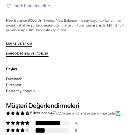
azalt
artır
İstek listesine ekle
New Balance 9060 Driftwood, New Balance imzasıyla günlük kullanıma
uygun rahat ve şık bir sneaker. Orijinal ürün, tüm numaralarda. LNT STEP
güvencesiyle, hızlı kargo ile kapınızda.
KUMAŞ VE BAKIM
KARGO,DEĞIŞIM VE İADELER
Paylaş
Facebook
Pinterest
Bağlantıyı Kopyala
Müşteri Değerlendirmeleri
5 üzerinden 4.73
22 değerlendirmeye dayanmaktadır
16
6