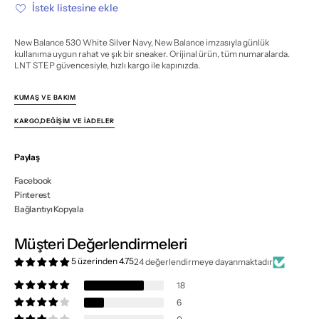
için
için
İstek listesine ekle
miktarı
miktarı
azalt
artır
New Balance 530 White Silver Navy, New Balance imzasıyla günlük
kullanıma uygun rahat ve şık bir sneaker. Orijinal ürün, tüm numaralarda.
LNT STEP güvencesiyle, hızlı kargo ile kapınızda.
KUMAŞ VE BAKIM
KARGO,DEĞIŞIM VE İADELER
Paylaş
Facebook
Pinterest
Bağlantıyı Kopyala
Müşteri Değerlendirmeleri
5 üzerinden 4.75
24 değerlendirmeye dayanmaktadır
18
6