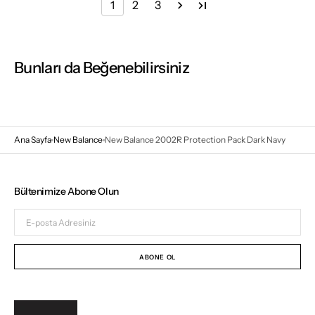
1
2
3
Bunları da Beğenebilirsiniz
Ana Sayfa
New Balance
New Balance 2002R Protection Pack Dark Navy
Bültenimize Abone Olun
E-
posta
Adresiniz
ABONE OL