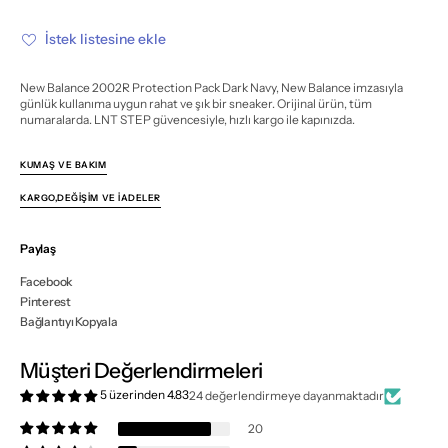
Pack
Pack
Dark
Dark
Navy
Navy
İstek listesine ekle
için
için
miktarı
miktarı
azalt
artır
New Balance 2002R Protection Pack Dark Navy, New Balance imzasıyla
günlük kullanıma uygun rahat ve şık bir sneaker. Orijinal ürün, tüm
numaralarda. LNT STEP güvencesiyle, hızlı kargo ile kapınızda.
KUMAŞ VE BAKIM
KARGO,DEĞIŞIM VE İADELER
Paylaş
Facebook
Pinterest
Bağlantıyı Kopyala
Müşteri Değerlendirmeleri
5 üzerinden 4.83
24 değerlendirmeye dayanmaktadır
20