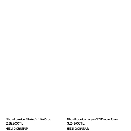
Nike Air Jordan 4 Retro White Oreo
Nike Air Jordan Legacy 312 Dream Team
Normal
2,829.00TL
Normal
3,249.00TL
fiyat
fiyat
HIZLI GÖRÜNÜM
HIZLI GÖRÜNÜM