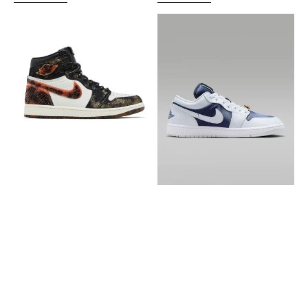
Nike
Air
Jordan
Jordan
1
1
Retro
Low
High
SE
OG
Midnight
Xuanwu
Navy
Year
Gold
of
Charms
the
Snake