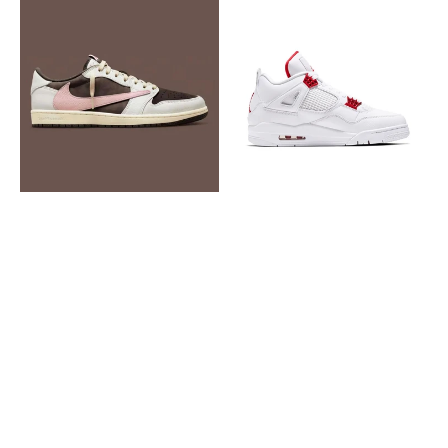
Nike
Nike
Jordan
Air
Retro
Jordan
1
4
Low
Retro
Travis
Red
Scott
Metallic
Low
Pink
Brown