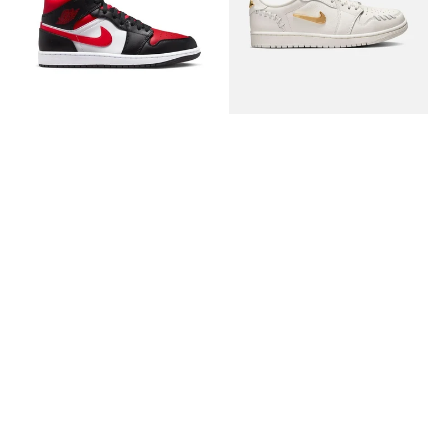
Mid
Low
Black
Method
Fire
of
Red
Make
Sail