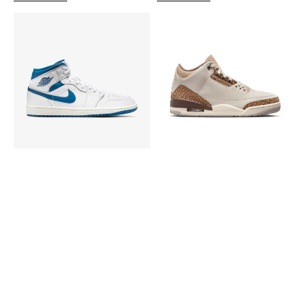
Nike
Nike
Air
Air
Jordan
Jordan
1
3
Mid
Orewood
Industrial
Brown
Blue