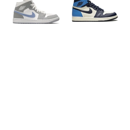
Mid
Retro
Wolf
1
Grey
Obsidian
Aluminum