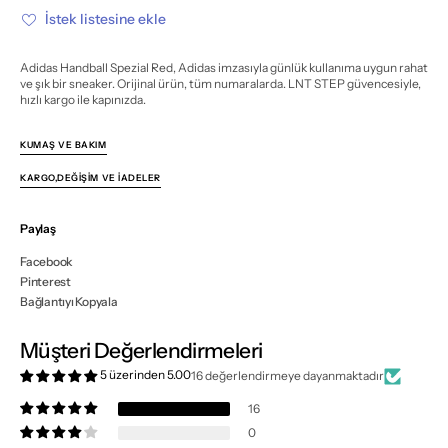
azalt
artır
İstek listesine ekle
Adidas Handball Spezial Red, Adidas imzasıyla günlük kullanıma uygun rahat
ve şık bir sneaker. Orijinal ürün, tüm numaralarda. LNT STEP güvencesiyle,
hızlı kargo ile kapınızda.
KUMAŞ VE BAKIM
KARGO,DEĞIŞIM VE İADELER
Paylaş
Facebook
Pinterest
Bağlantıyı Kopyala
Müşteri Değerlendirmeleri
5 üzerinden 5.00
16 değerlendirmeye dayanmaktadır
16
0