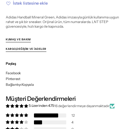
azalt
artır
İstek listesine ekle
Adidas Handball Mineral Green, Adidas imzasıyla günlük kullanıma uygun
rahat ve şık bir sneaker. Orijinal ürün, tüm numaralarda. LNT STEP
güvencesiyle, hızlı kargo ile kapınızda.
KUMAŞ VE BAKIM
KARGO,DEĞIŞIM VE İADELER
Paylaş
Facebook
Pinterest
Bağlantıyı Kopyala
Müşteri Değerlendirmeleri
5 üzerinden 4.75
16 değerlendirmeye dayanmaktadır
12
4