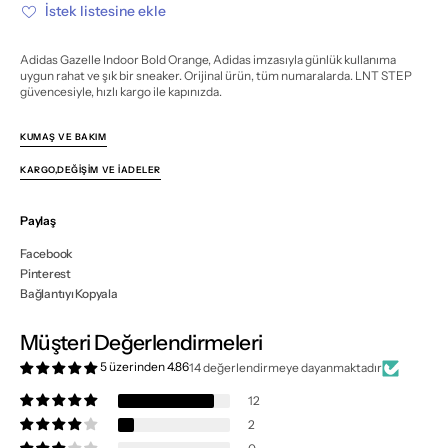
miktarı
miktarı
İstek listesine ekle
azalt
artır
Adidas Gazelle Indoor Bold Orange, Adidas imzasıyla günlük kullanıma
uygun rahat ve şık bir sneaker. Orijinal ürün, tüm numaralarda. LNT STEP
güvencesiyle, hızlı kargo ile kapınızda.
KUMAŞ VE BAKIM
KARGO,DEĞIŞIM VE İADELER
Paylaş
Facebook
Pinterest
Bağlantıyı Kopyala
Müşteri Değerlendirmeleri
5 üzerinden 4.86
14 değerlendirmeye dayanmaktadır
12
2