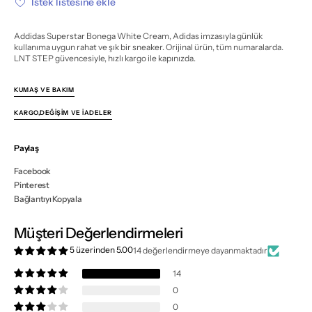
İstek listesine ekle
azalt
artır
Addidas Superstar Bonega White Cream, Adidas imzasıyla günlük
kullanıma uygun rahat ve şık bir sneaker. Orijinal ürün, tüm numaralarda.
LNT STEP güvencesiyle, hızlı kargo ile kapınızda.
KUMAŞ VE BAKIM
KARGO,DEĞIŞIM VE İADELER
Paylaş
Facebook
Pinterest
Bağlantıyı Kopyala
Müşteri Değerlendirmeleri
5 üzerinden 5.00
14 değerlendirmeye dayanmaktadır
14
0
0